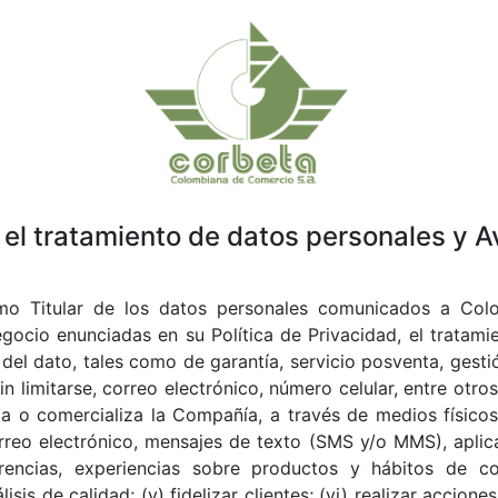
 el tratamiento de datos personales y A
mo Titular de los datos personales comunicados a Col
cio enunciadas en su Política de Privacidad, el tratamie
r del dato, tales como de garantía, servicio posventa, gesti
n limitarse, correo electrónico, número celular, entre otro
ia o comercializa la Compañía, a través de medios físicos,
orreo electrónico, mensajes de texto (SMS y/o MMS), aplic
erencias, experiencias sobre productos y hábitos de co
is de calidad; (v) fidelizar clientes; (vi) realizar accione