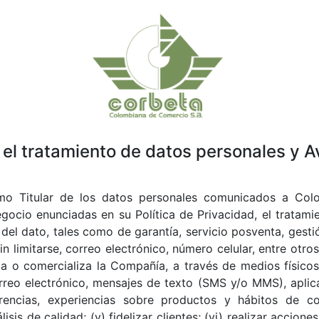
 el tratamiento de datos personales y A
mo Titular de los datos personales comunicados a Col
cio enunciadas en su Política de Privacidad, el tratamie
r del dato, tales como de garantía, servicio posventa, gesti
n limitarse, correo electrónico, número celular, entre otro
ia o comercializa la Compañía, a través de medios físicos,
orreo electrónico, mensajes de texto (SMS y/o MMS), aplic
erencias, experiencias sobre productos y hábitos de co
is de calidad; (v) fidelizar clientes; (vi) realizar accione