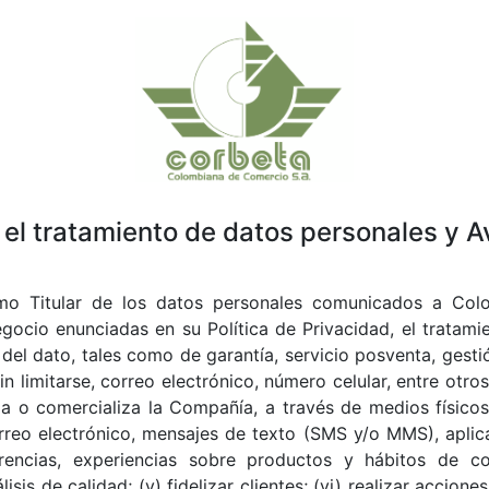
 el tratamiento de datos personales y A
mo Titular de los datos personales comunicados a Col
cio enunciadas en su Política de Privacidad, el tratamie
r del dato, tales como de garantía, servicio posventa, gesti
n limitarse, correo electrónico, número celular, entre otro
ia o comercializa la Compañía, a través de medios físicos,
orreo electrónico, mensajes de texto (SMS y/o MMS), aplic
erencias, experiencias sobre productos y hábitos de co
is de calidad; (v) fidelizar clientes; (vi) realizar accione